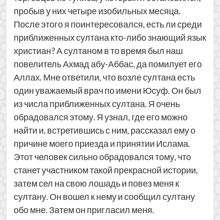
пробыв у них четыре изобильных месяца.
После этого я поинтересовался, есть ли среди
приближенных султана кто-либо знающий язык
христиан? А султаном в то время был наш
повелитель Ахмад абу-Аббас, да помилует его
Аллах. Мне ответили, что возле султана есть
один уважаемый врач по имени Юсуф. Он был
из числа приближенных султана. Я очень
обрадовался этому. Я узнал, где его можно
найти и, встретившись с ним, рассказал ему о
причине моего приезда и принятии Ислама.
Этот человек сильно обрадовался тому, что
станет участником такой прекрасной истории,
затем сел на свою лошадь и повез меня к
султану. Он вошел к нему и сообщил султану
обо мне. Затем он пригласил меня.