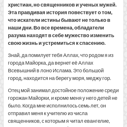
христиан, но священников и ученых мужей.
Эта правдивая история повествует о том,
что искатели истины бывают не только в
наши дни. Во все времена, обладатели
разума находят в себе мужество изменить
свою жизнь и устремиться к спасению.
Знай, да помилует тебя Аллах, что родом я из
города Майорка, да вернет её Аллах
Всевышний в лоно Ислама. Это большой
город, находится на берегу моря, меджу гор.
Отец мой занимал достойное положение среди
горожан Майорки, и кроме меня у него детей не
было. Когда мне исполнилось семь лет, он
отправил меня к учителю из числа
священников, с которым я читал евангелие,