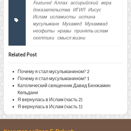
Featured
Аллах
ассирийский
вера
доказательства
ИГИЛ
Иисус
Ислам
исламисты
истина
мусульмане
Мухамед
Мухаммад
неофиты
нравы
принять ислам
скептики
смысл жизни
Related Post
Почему я стал мусульманином? 2
Почему я стал мусульманином? 1
Католический священник Давид Бенжамин
Кельдани
Я вернулась в Ислам (часть 2)
Я вернулась в Ислам (часть 1)