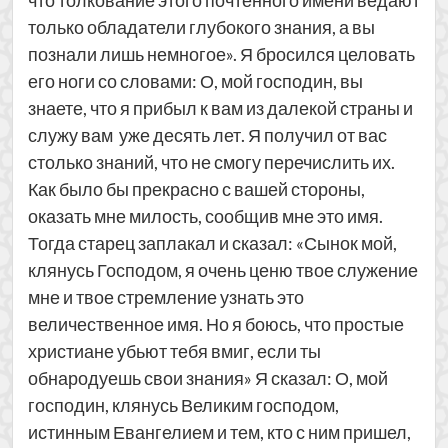
что толкование этого почтенного имени ведают
только обладатели глубокого знания, а вы
познали лишь немногое». Я бросился целовать
его ноги со словами: О, мой господин, вы
знаете, что я прибыл к вам из далекой страны и
служу вам уже десять лет. Я получил от вас
столько знаний, что не смогу перечислить их.
Как было бы прекрасно с вашей стороны,
оказать мне милость, сообщив мне это имя.
Тогда старец заплакал и сказал: «Сынок мой,
клянусь Господом, я очень ценю твое служение
мне и твое стремление узнать это
величественное имя. Но я боюсь, что простые
христиане убьют тебя вмиг, если ты
обнародуешь свои знания» Я сказал: О, мой
господин, клянусь Великим господом,
истинным Евангелием и тем, кто с ним пришел,