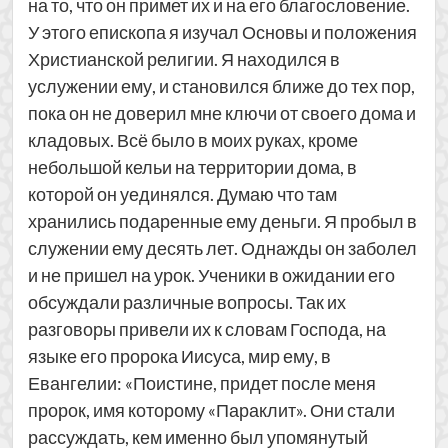
на то, что он примет их и на его благословение.
У этого епископа я изучал Основы и положения
Христианской религии. Я находился в
услужении ему, и становился ближе до тех пор,
пока он не доверил мне ключи от своего дома и
кладовых. Всё было в моих руках, кроме
небольшой кельи на территории дома, в
которой он уединялся. Думаю что там
хранились подаренные ему деньги. Я пробыл в
служении ему десять лет. Однажды он заболел
и не пришел на урок. Ученики в ожидании его
обсуждали различные вопросы. Так их
разговоры привели их к словам Господа, на
языке его пророка Иисуса, мир ему, в
Евангелии: «Поистине, придет после меня
пророк, имя которому «Параклит». Они стали
рассуждать, кем именно был упомянутый