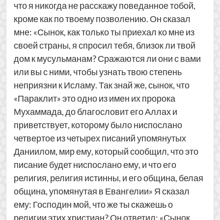
что я никогда не расскажу поведанное тобой,
кроме как по твоему позволению. Он сказал
мне: «Сынок, как только ты приехал ко мне из
своей страны, я спросил тебя, близок ли твой
дом к мусульманам? Сражаются ли они с вами
или вы с ними, чтобы узнать твою степень
неприязни к Исламу. Так знай же, сынок, что
«Параклит» это одно из имен их пророка
Мухаммада, до благословит его Аллах и
приветствует, которому было ниспослано
четвертое из четырех писаний упомянутых
Даниилом, мир ему, который сообщил, что это
писание будет ниспослано ему, и что его
религия, религия истинны, и его община, белая
община, упомянутая в Евангелии» Я сказал
ему: Господин мой, что же ты скажешь о
религии этих христиан? Он ответил: «Сынок