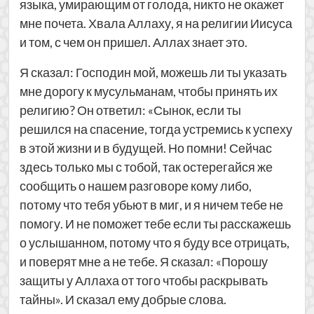
языка, умирающим от голода, никто не окажет
мне почета. Хвала Аллаху, я на религии Иисуса
и том, с чем он пришел. Аллах знает это.
Я сказал: Господин мой, можешь ли ты указать
мне дорогу к мусульманам, чтобы принять их
религию? Он ответил: «Сынок, если ты
решился на спасение, тогда устремись к успеху
в этой жизни и в будущей. Но помни! Сейчас
здесь только мы с тобой, так остерегайся же
сообщить о нашем разговоре кому либо,
потому что тебя убьют в миг, и я ничем тебе не
помогу. И не поможет тебе если ты расскажешь
о услышанном, потому что я буду все отрицать,
и поверят мне а не тебе. Я сказал: «Порошу
защиты у Аллаха от того чтобы раскрывать
тайны». И сказал ему добрые слова.