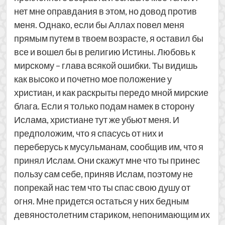
нет мне оправдания в этом, но довод против
меня. Однако, если бы Аллах повел меня
прямым путем в твоем возрасте, я оставил бы
все и вошел бы в религию Истины. Любовь к
мирскому – глава всякой ошибки. Ты видишь
как высоко и почетно мое положение у
христиан, и как раскрыты передо мной мирские
блага. Если я только подам намек в сторону
Ислама, христиане тут же убьют меня. И
предположим, что я спасусь от них и
переберусь к мусульманам, сообщив им, что я
принял Ислам. Они скажут мне что ты принес
пользу сам себе, приняв Ислам, поэтому не
попрекай нас тем что ты спас свою душу от
огня. Мне придется остаться у них бедным
девяностолетним стариком, непонимающим их