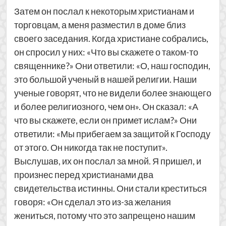
Затем он послал к некоторым христианам и
торговцам, а меня разместил в доме близ
своего заседания. Когда христиане собрались,
он спросил у них: «Что вы скажете о таком-то
священнике?» Они ответили: «О, наш господин,
это большой ученый в нашей религии. Наши
ученые говорят, что не видели более знающего
и более религиозного, чем он». Он сказал: «А
что вы скажете, если он примет ислам?» Они
ответили: «Мы прибегаем за защитой к Господу
от этого. Он никогда так не поступит».
Выслушав, их он послал за мной. Я пришел, и
произнес перед христианами два
свидетельства истинны. Они стали креститься
говоря: «Он сделал это из-за желания
жениться, потому что это запрещено нашим