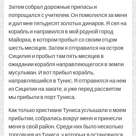
Затем собрал дорожные припасы и
попрощался с учителем. Он помолился за меня
и дал мне пятьдесят золотых динаров. Я сел на
корабль и направился в мой родной город
Майорка, в котором пробыл со своим отцом
шесть месяцев. Затем я отправился на остров
Сицилия и пробыл там пять месяцев в
ожидании корабля направляющегося в земли
мусульман. И вот прибыл корабль,
направлявшийся в Тунис. Я отправился на нем
из Сицилии на закате, а уже перед рассветом
мы прибыли в порт Туниса.
Как только христиане Туниса услышали о моем
прибытии, собрались вокруг меня и принесли
меня в свой район. Среди них было несколько
торговцев из Туниса, у которых я остановился,