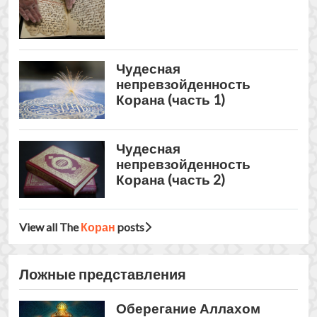
View all The
Коран
posts
Ложные представления
Оберегание Аллахом
Всевышним своего
пророка
Краткое изложение
периода скрытого
призыва к Исламу
Аль-Андалус