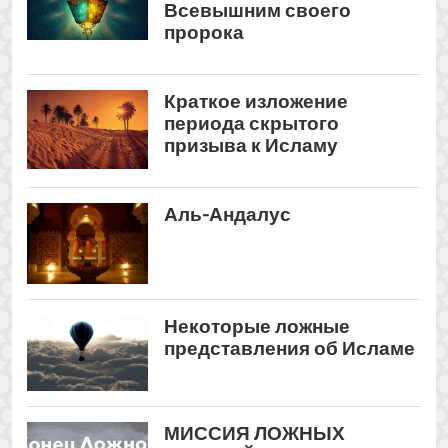
Некоторые ложные
представления об Исламе
МИССИЯ ЛОЖНЫХ
РЕЛИГИЙ
Существует несколько
аргументов, которые мы можем
выдвинуть в защиту утверждения
Ислама о его истинности. Мы
приведем лишь три самых
очевидных... ...
View all The
Ложные представления
posts