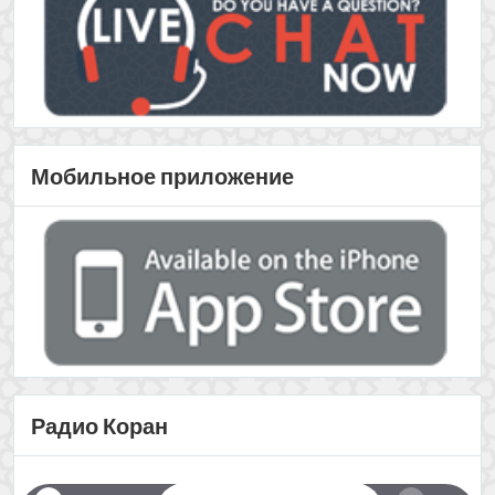
Радио Коран
Комитет сайтов E-Da’wah
Da`wah Portals
E-Da`wah Committee (EDC)