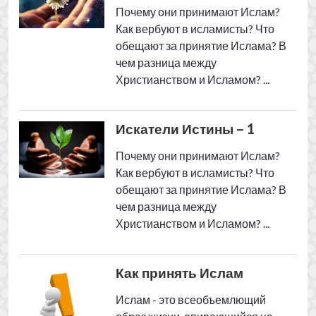
чем разница между
Христианством и Исламом? ...
Как принять Ислам
Ислам - это всеобъемлющий
образ жизни, опирающийся на
твердую веру и убежденность. ...
Красота Ислама 3
Достоинством Ислама является
то, что он ниспослан для
упорядочивания мирских и
религиозных дел, учитывая нужды
души и тела. ...