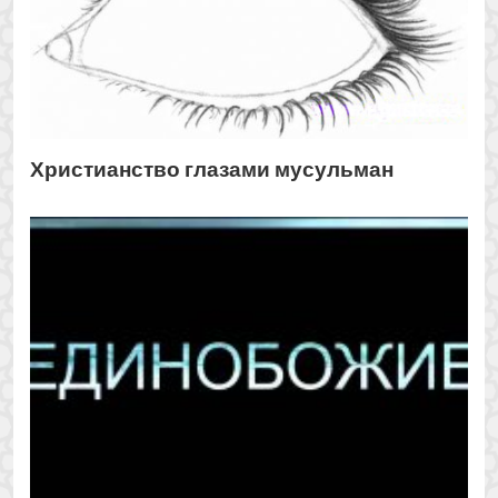
Нарушающего Единобожие в
поклонении
Есть ли что-то общее межу Исламом и
Христианством? Что говорит религия о воровстве?
Почему небесные писания похожи? К чему
призывали пророки? ...
View all The
Исламское вероубеждение
posts