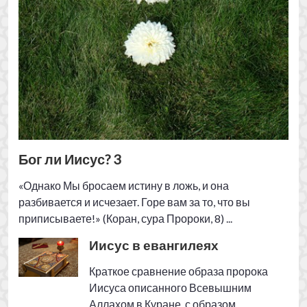
разбивается и исчезает. Горе вам за то, что вы
приписываете!» (Коран, сура Пророки, 8) ...
Иисус в евангилеях
Краткое сравнение образа пророка
Иисуса описанного Всевышним
Аллахом в Куране, с образом
описанным в христианских
евангилеях. ...
Бог ли Иисус? 1
Является ли Библия словом Божием?
Кто автор Евангелий? Может ли
разумный человек принять Ислам? Что
говорят ученые христиан о
евангелиях? ...