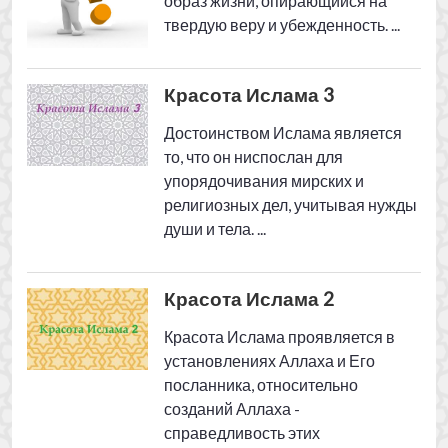
Красота Ислама 2
Красота Ислама проявляется в
установлениях Аллаха и Его
посланника, относительно
созданий Аллаха -
справедливость этих
установлений, добро и польза. ...
Красота Ислама 1
Скажите: «Мы уверовали в
Аллаха, а также в то, что было
ниспослано нам и что было
ниспослано Ибрахиму (Аврааму),
Исмаилу (Измаилу), Исхаку
(Исааку) ...