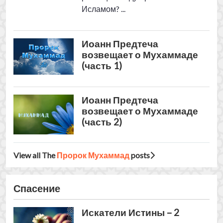
View all The
Пророк Мухаммад
posts
Спасение
Искатели Истины – 2
Почему они принимают Ислам?
Как вербуют в исламисты? Что
обещают за принятие Ислама? В
чем разница между
Христианством и Исламом? ...
Искатели Истины – 1
Почему они принимают Ислам?
Как вербуют в исламисты? Что
обещают за принятие Ислама? В