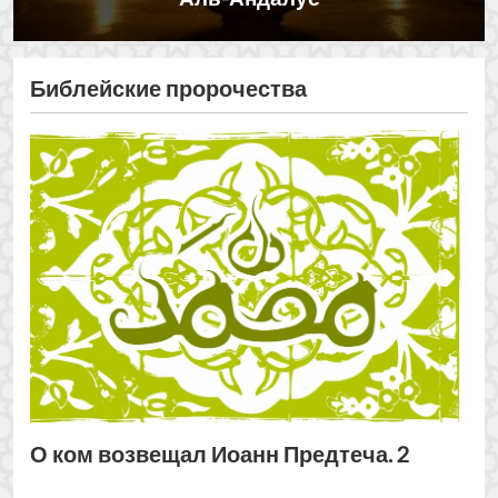
О ком возвещал Иоанн Предтеча. 2
Мухаммад в ветхом завете
(часть 2)
О чем гласят библейские пророчества?
...
О ком возвещал Иоанн
Предтеча – 1
В чем разница между Христианством и
Исламом? ...