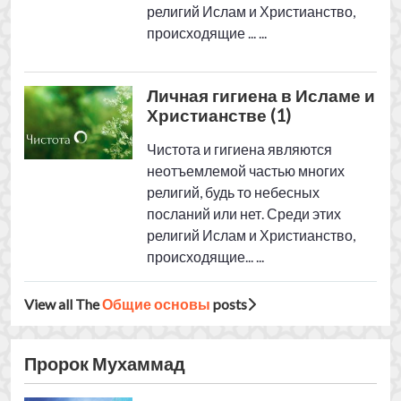
происходящие... ...
View all The
Общие основы
posts
Пророк Мухаммад
Период открытого
призыва к Исламу. (2)
Всеобщность послания
пророка Мухаммада
Период открытого
призыва к Исламу. (1)