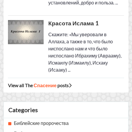
View all The
Спасение
posts
Categories
Библейские пророчества
Библия
Из Христианства в Ислам
Иисус сын Марии
Исламское вероубеждение
Коран
Ложные представления
Общие основы
Пророк Мухаммад