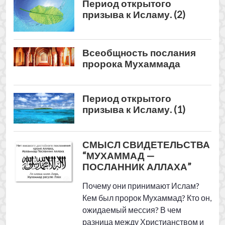
СМЫСЛ СВИДЕ­ТЕЛЬСТВА
“МУХАММАД —
ПОСЛАННИК АЛЛАХА”
Почему они принимают Ислам?
Кем был пророк Мухаммад? Кто он,
ожидаемый мессия? В чем
разница между Христианством и
Исламом? ...
Иоанн Предтеча
возвещает о Мухаммаде
(часть 1)
Иоанн Предтеча
возвещает о Мухаммаде
(часть 2)