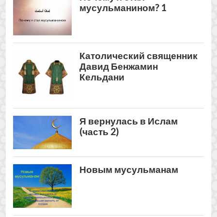
Новым мусульманам
View all The
Из Христианства в Ислам
posts
Иисус сын Марии