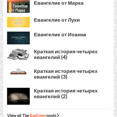
евангелий (3)
Краткая история четырех
евангелий (2)
View all The
Библия
posts
Из Христианства в Ислам
Искатели Истины
Почему я стал
мусульманином? 2
Почему они принимают Ислам?