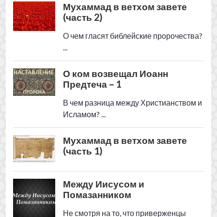
Мухаммад в ветхом завете
(часть 1)
Между Иисусом и
Помазанником
Не смотря на то, что приверженцы
небесных посланий - иудеи, христиане,
мусульмане, верят в наступление
судного дня, среди них есть
разногласия в признаках ...
View all The
Библейские пророчества
posts
Библия