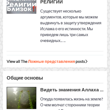
Общие основы
Видеть знамения Аллаха …
Откуда появилась жизнь на земле?
О чем молчат сторонники теории
эволюции? В чем отличие ислама
от других религий? О чем
сожалеют материалисты? ...
Первая заповедь
В чем разница между
Христианством и Исламом? ...
Личная гигиена в Исламе и
Христианстве (4)