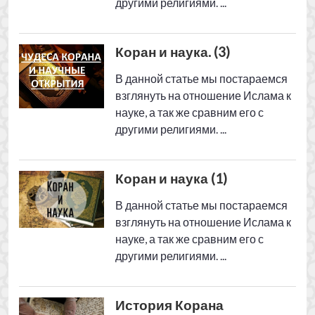
В данной статье мы постараемся
взглянуть на отношение Ислама к
науке, а так же сравним его с
другими религиями. ...
История Корана
Чудесная
непревзойденность
Корана (часть 1)
Чудесная
непревзойденность
Корана (часть 2)