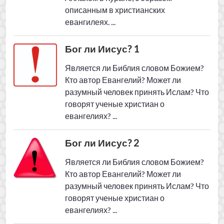
Бог ли Иисус? 2
Является ли Библия словом Божием?
Кто автор Евангелий? Может ли
разумный человек принять Ислам? Что
говорят ученые христиан о
евангелиях? ...
Коран об Иисусе
Коран утверждает: Иисус не
распят
View all The
Иисус сын Марии
posts