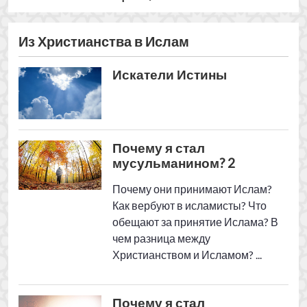
Как вербуют в исламисты? Что
обещают за принятие Ислама? В
чем разница между
Христианством и Исламом? ...
Почему я стал
мусульманином? 1
Католический священник
Давид Бенжамин
Кельдани
Я вернулась в Ислам
(часть 2)