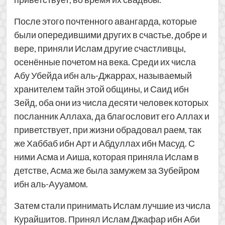
После этого почтенного авангарда, которые
были опередившими других в счастье, добре и
вере, приняли Ислам другие счастливцы,
осенённые почетом на века. Среди их числа
Абу Убейда ибн аль-Джаррах, называемый
хранителем тайн этой общины, и Саид ибн
Зейд, оба они из числа десяти человек которых
посланник Аллаха, да благословит его Аллах и
приветствует, при жизни обрадовал раем, так
же Хаббаб ибн Арт и Абдуллах ибн Масуд. С
ними Асма и Аиша, которая приняла Ислам в
детстве, Асма же была замужем за Зубейром
ибн аль-Аууамом.
Затем стали принимать Ислам лучшие из числа
Курайшитов. Принял Ислам Джафар ибн Аби