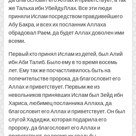
же Тальха ибн УбейдуЛлах. Все эти люди
приняли Ислам посредством правдивейшего
Абу Бакра, и всех их посланник Аллаха
обрадовал Раем, да будет Аллах доволен ими
всеми.
Первый кто принял Ислам из детей, был Алий
ибн Аби Талиб. Было ему в то время восемь
лет. Ему так же посчастливилось быть на
попечительстве пророка, да благословит его
Аллах и приветствует. Первым же из
невольников принявших Ислам был Зейд ибн
Хариса, любимец посланника Аллаха, да
благословит его Аллах и приветствует. Он был
слугой Хадиджи, которая подарила его
пророку, да благословит его Аллах и
приветствует, во время их свадьбы.