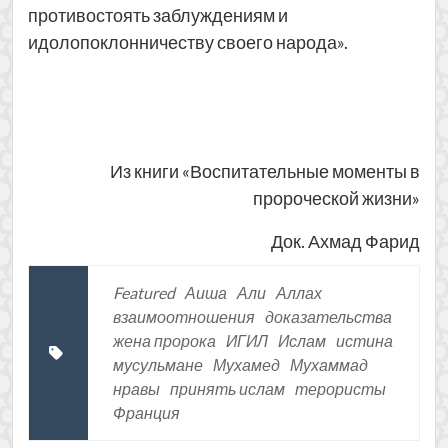
противостоять заблуждениям и
идолопоклонничеству своего народа».
Из книги «Воспитательные моменты в
пророческой жизни»
Док. Ахмад Фарид
Featured
Аиша
Али
Аллах
взаимоотношения
доказательства
жена пророка
ИГИЛ
Ислам
истина
мусульмане
Мухамед
Мухаммад
нравы
принять ислам
терористы
Франция