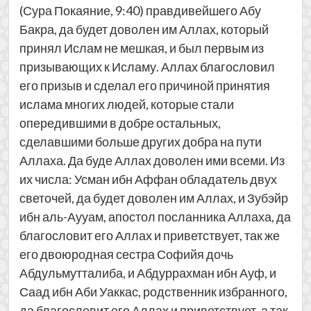
(Сура Покаяние, 9:40) правдивейшего Абу
Бакра, да будет доволен им Аллах, который
принял Ислам не мешкая, и был первым из
призывающих к Исламу. Аллах благословил
его призыв и сделал его причиной принятия
ислама многих людей, которые стали
опередившими в добре остальных,
сделавшими больше других добра на пути
Аллаха. Да буде Аллах доволен ими всеми. Из
их числа: Усман ибн Аффан обладатель двух
светочей, да будет доволен им Аллах, и Зубэйр
ибн аль-Аууам, апостол посланника Аллаха, да
благословит его Аллах и приветствует, так же
его двоюродная сестра Софийя дочь
Абдульмутталиба, и Абдуррахман ибн Ауф, и
Саад ибн Аби Уаккас, родственник избранного,
да благословит его Аллах и приветствует, а так