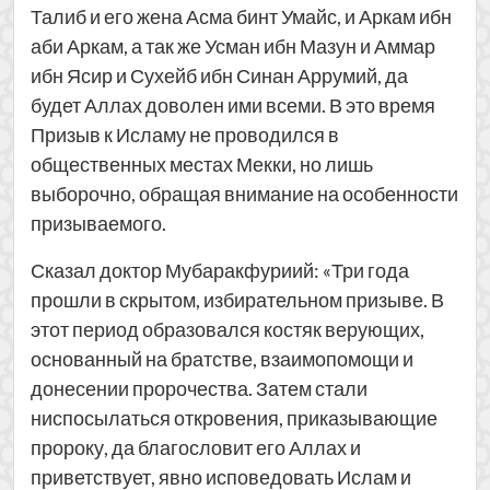
Талиб и его жена Асма бинт Умайс, и Аркам ибн
аби Аркам, а так же Усман ибн Мазун и Аммар
ибн Ясир и Сухейб ибн Синан Аррумий, да
будет Аллах доволен ими всеми. В это время
Призыв к Исламу не проводился в
общественных местах Мекки, но лишь
выборочно, обращая внимание на особенности
призываемого.
Сказал доктор Мубаракфуриий: «Три года
прошли в скрытом, избирательном призыве. В
этот период образовался костяк верующих,
основанный на братстве, взаимопомощи и
донесении пророчества. Затем стали
ниспосылаться откровения, приказывающие
пророку, да благословит его Аллах и
приветствует, явно исповедовать Ислам и