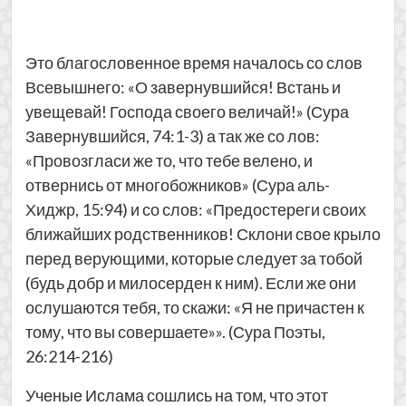
Это благословенное время началось со слов
Всевышнего: «О завернувшийся! Встань и
увещевай! Господа своего величай!» (Сура
Завернувшийся, 74:1-3) а так же со лов:
«Провозгласи же то, что тебе велено, и
отвернись от многобожников» (Сура аль-
Хиджр, 15:94) и со слов: «Предостереги своих
ближайших родственников! Склони свое крыло
перед верующими, которые следует за тобой
(будь добр и милосерден к ним). Если же они
ослушаются тебя, то скажи: «Я не причастен к
тому, что вы совершаете»». (Сура Поэты,
26:214-216)
Ученые Ислама сошлись на том, что этот