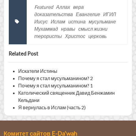
Featured
Аллах
вера
доказательства
Евангелие
ИГИЛ
Иисус
Ислам
истина
мусульмане
Мухаммад
нравы
смысл жизни
терористы
Христос
церковь
Related Post
Искатели Истины
Почему я стал мусульманином? 2
Почему я стал мусульманином? 1
Католический священник Давид Бенжамин
Кельдани
Я вернулась в Ислам (часть 2)
Комитет сайтов E-Da’wah