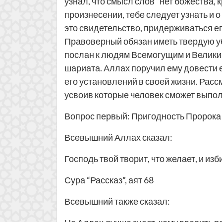
узнал, что смысл слов “нет божества, 
произнесении, тебе следует узнать и о
это свидетельство, придерживаться 
Правоверный обязан иметь твердую уб
послан к людям Всемогущим и Великим
шариата. Аллах поручил ему довести 
его установлений в своей жизни. Рас
усвоив которые человек сможет выполн
Вопрос первый: Пригодность Пророка 
Всевышний Аллах сказал:
Господь твой творит, что желает, и из
Сура “Рассказ”, аят 68
Всевышний также сказал: