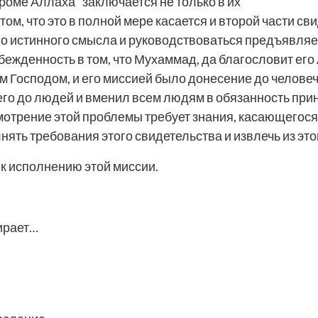
кроме Аллаха” заключается не только в их
 том, что это в полной мере касается и второй части с
его истинного смысла и руководствоваться предъявл
ежденность в том, что Мухаммад, да благословит его
 Господом, и его миссией было донесение до человече
его до людей и вменил всем людям в обязанность при
смотрение этой проблемы требует знания, касающегося
ять требования этого свидетельства и извлечь из этог
к исполнению этой миссии.
бирает…