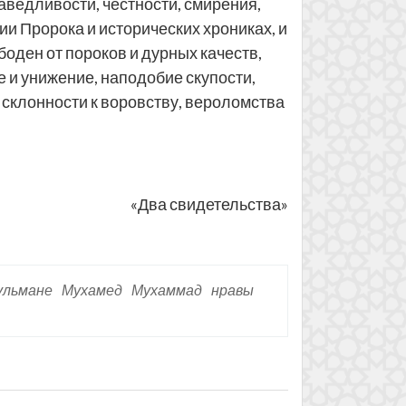
аведливости, честности, смирения,
и Пророка и исторических хрониках, и
боден от пороков и дурных качеств,
 и унижение, наподобие скупости,
, склонности к воровству, вероломства
«Два свидетельства»
ульмане
Мухамед
Мухаммад
нравы