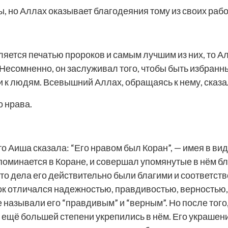
вы, но Аллах оказывает благодеяния тому из своих раб
ется печатью пророков и самым лучшим из них, то Ал
. Несомненно, он заслуживал того, чтобы быть избранн
 и к людям. Всевышний Аллах, обращаясь к нему, сказа
о нрава.
 Аиша сказала: “Его нравом был Коран”, — имея в виду
поминается в Коране, и совершал упомянутые в нём б
то дела его действительно были благими и соответств
ок отличался надежностью, правдивостью, верностью
е называли его “правдивым” и “верным”. Но после того,
в ещё большей степени укрепились в нём. Его украше