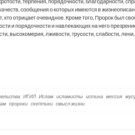
ротости, терпения, порядочности, благодарности, спр
качеств, сообщения о которых имеются в жизнеописани
, кто отрицает очевидное. Кроме того, Пророк был сво
ости и порядочности и навлекающих на него презрение
ти, высокомерия, лживости, трусости, слабости, лени
тельства
ИГИЛ
Ислам
исламисты
истина
мессия
мус
лам
пророки
скептики
смысл жизни