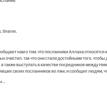
ослание.
, благих.
общают нам о том, что посланники Аллаха относятся к
ых очистил, так что они стали достойными того, чтобы
, а также выступать в качестве посредников между Н
явших своих посланников во лжи, и сообщил людям, ч
мы…