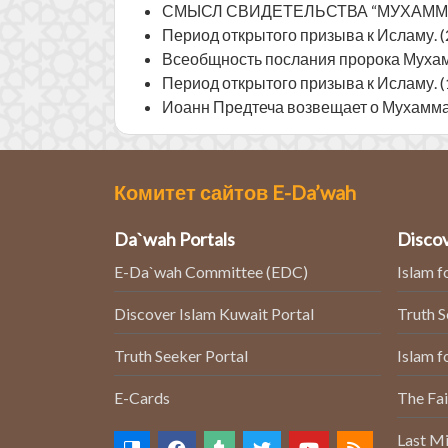
СМЫСЛ СВИДЕ­ТЕЛЬСТВА “МУХАММ
Период открытого призыва к Исламу. (
Всеобщность послания пророка Муха
Период открытого призыва к Исламу. (
Иоанн Предтеча возвещает о Мухаммад
Комитет сайтов E-Da’wah
Da`wah Portals
Discov
E-Da`wah Committee (EDC)
Islam f
Discover Islam Kuwait Portal
Truth 
Truth Seeker Portal
Islam f
E-Cards
The Fai
Last Mi