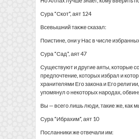
Но Аллах лучше знает, кому вверить п
Сура “Скот”, аят 124
Всевышний также сказал:
Поистине, они у Нас в числе избранных
Сура “Сад”, аят 47
Существуют и другие аяты, которые со
предпочтение, которых избрал и котор
хранителями Его закона и Его религии
упомянул о некоторых народах, обвин
Вы — всего лишь люди, такие же, как 
Сура “Ибрахим”, аят 10
Посланники же отвечали им: