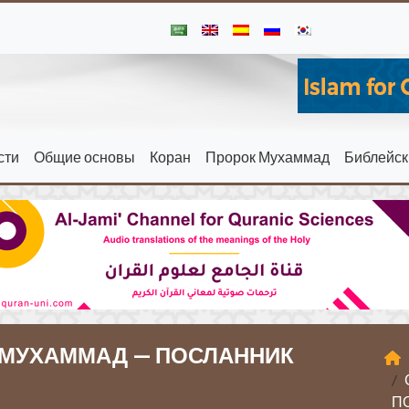
сти
Общие основы
Коран
Пророк Мухаммад
Библейск
“МУХАММАД — ПОСЛАННИК
П