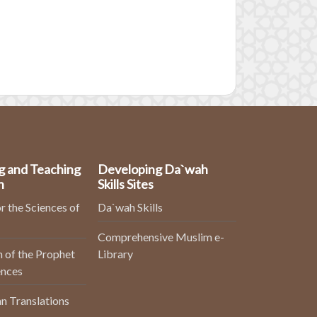
g and Teaching
Developing Da`wah
n
Skills Sites
r the Sciences of
Da`wah Skills
Comprehensive Muslim e-
 of the Prophet
Library
ences
n Translations