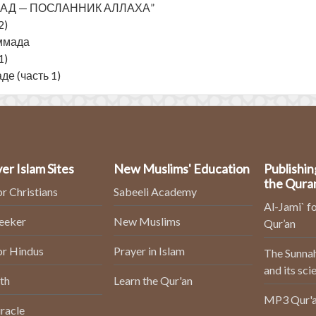
АД — ПОСЛАННИК АЛЛАХА”
2)
ммада
1)
е (часть 1)
er Islam Sites
New Muslims' Education
Publishin
the Qura
or Christians
Sabeeli Academy
Al-Jami` fo
Seeker
New Muslims
Qur’an
or Hindus
Prayer in Islam
The Sunnah
and its sci
th
Learn the Qur'an
MP3 Qur'a
racle