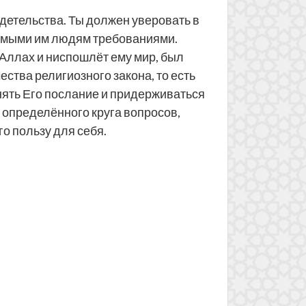
видетельства. Ты должен уверовать в
яемыми им людям требованиями.
 Аллах и ниспошлёт ему мир, был
ства религиозного закона, то есть
нять Его послание и придерживаться
 определённого круга вопросов,
о пользу для себя.