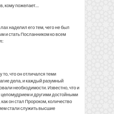
ов, кому пожелает…
лах наделил его тем, чего не был
ым и стать Посланником ко всем
л:
 то, что он отличался теми
лагие дела, и каждый разумный
овали необходимости. Известно, что и
, целомудрием и другими достойными
 как он стал Пророком, количество
нием стали служить высшие