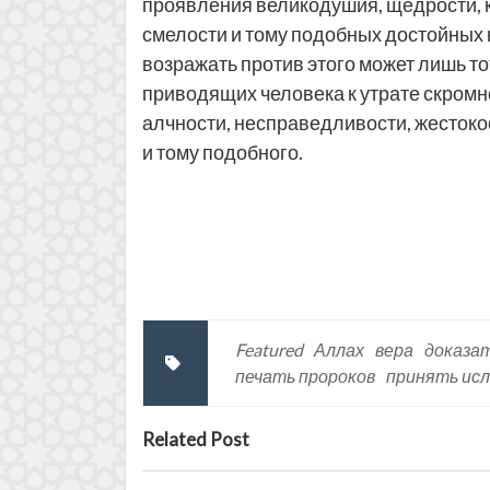
проявления великодушия, щедрости, к
смелости и тому подобных достойных 
возражать против этого может лишь тот
приводящих человека к утрате скромн
алчности, несправедливости, жестокос
и тому подобного.
Featured
Аллах
вера
доказа
печать пророков
принять ис
Related Post